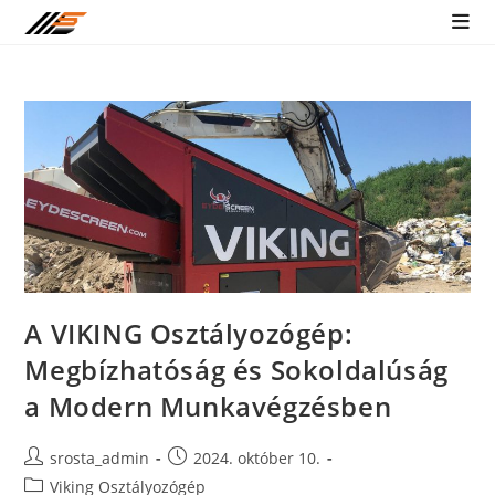
Skip
to
content
A VIKING Osztályozógép:
Megbízhatóság és Sokoldalúság
a Modern Munkavégzésben
Post
Post
srosta_admin
2024. október 10.
author:
published:
Post
Viking Osztályozógép