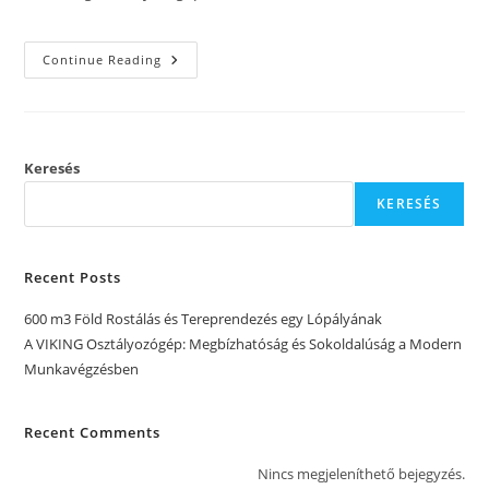
category:
A
Continue Reading
VIKING
Osztályozógép:
Megbízhatóság
És
Sokoldalúság
A
Modern
Keresés
Munkavégzésben
KERESÉS
Recent Posts
600 m3 Föld Rostálás és Tereprendezés egy Lópályának
A VIKING Osztályozógép: Megbízhatóság és Sokoldalúság a Modern
Munkavégzésben
Recent Comments
Nincs megjeleníthető bejegyzés.