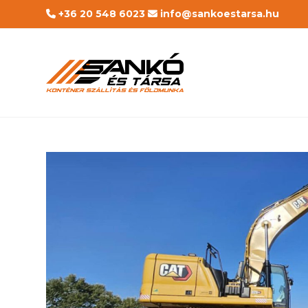
Skip
+36 20 548 6023
info@sankoestarsa.hu
to
content