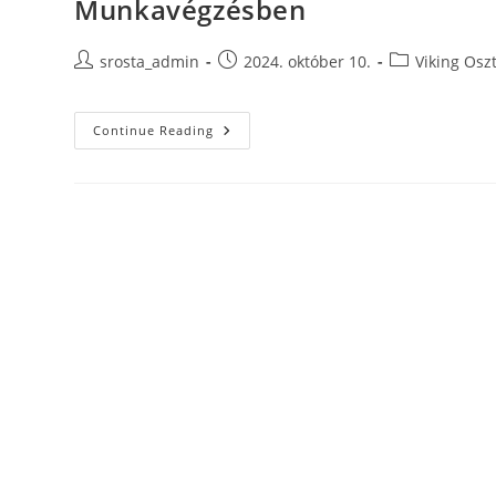
Munkavégzésben
Post
Post
Post
srosta_admin
2024. október 10.
Viking Osz
author:
published:
category:
A
Continue Reading
VIKING
Osztályozógép:
Megbízhatóság
És
Sokoldalúság
A
Modern
Munkavégzésben