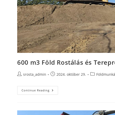
600 m3 Föld Rostálás és Terep
Post
Post
Post
srosta_admin
2024. október 29.
Földmunk
author:
published:
category:
600
Continue Reading
M3
Föld
Rostálás
És
Tereprendezés
Egy