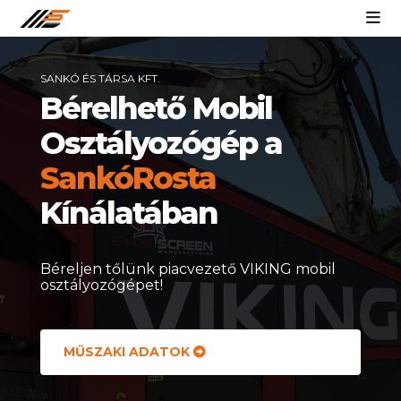
Skip
to
content
SANKÓ ÉS TÁRSA KFT.
Bérelhető Mobil
Osztályozógép a
SankóRosta
Kínálatában
Béreljen tőlünk piacvezető VIKING mobil
osztályozógépet!
MŰSZAKI ADATOK