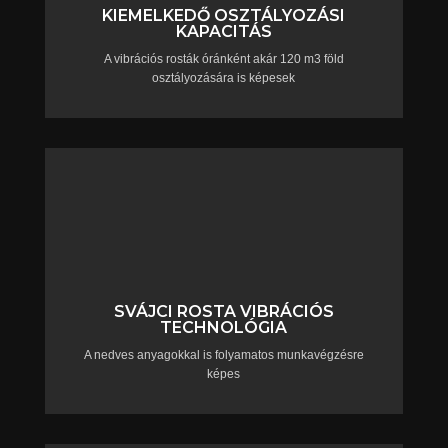
KIEMELKEDŐ OSZTÁLYOZÁSI
KAPACITÁS
A vibrációs rosták óránként akár 120 m3 föld
osztályozására is képesek
SVÁJCI ROSTA VIBRÁCIÓS
TECHNOLÓGIA
A nedves anyagokkal is folyamatos munkavégzésre
képes