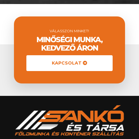
VÁLASSZON MINKET!
MINŐSÉGI MUNKA,
KEDVEZŐ ÁRON
KAPCSOLAT