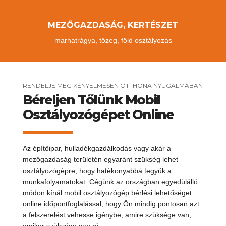
MEZŐGAZDASÁG, KERTÉSZET
marhatrágya, tőzeg, föld osztályozás
RENDELJE MEG KÉNYELMESEN OTTHONA NYUGALMÁBAN
Béreljen Tőlünk Mobil
Osztályozógépet Online
Az építőipar, hulladékgazdálkodás vagy akár a
mezőgazdaság területén egyaránt szükség lehet
osztályozógépre, hogy hatékonyabbá tegyük a
munkafolyamatokat. Cégünk az országban egyedülálló
módon kínál mobil osztályozógép bérlési lehetőséget
online időpontfoglalással, hogy Ön mindig pontosan azt
a felszerelést vehesse igénybe, amire szüksége van,