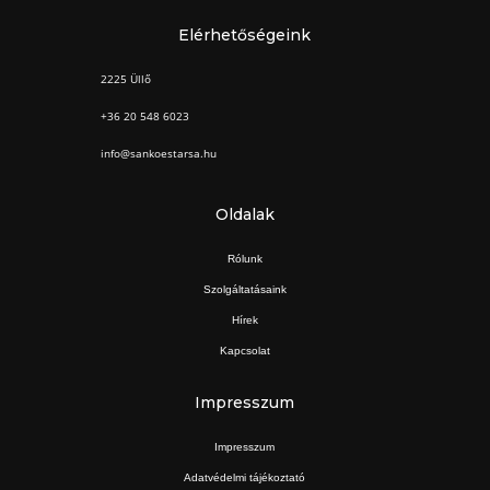
Elérhetőségeink
2225 Üllő
+36 20 548 6023
info@sankoestarsa.hu
Oldalak
Rólunk
Szolgáltatásaink
Hírek
Kapcsolat
Impresszum
Impresszum
Adatvédelmi tájékoztató