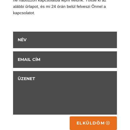
ne habozzon kapcsolatba lépni velünk. Töltse ki az
alábbi űrlapot, és mi 24 órán belül felveszi Önnel a
kapcsolatot.
ELKÜLDÖM