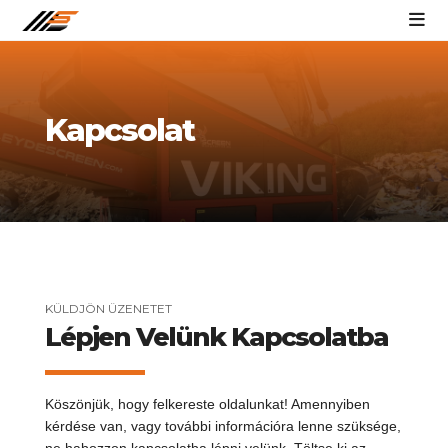
Skip
to
content
Kapcsolat
KÜLDJÖN ÜZENETET
Lépjen Velünk Kapcsolatba
Köszönjük, hogy felkereste oldalunkat! Amennyiben
kérdése van, vagy további információra lenne szüksége,