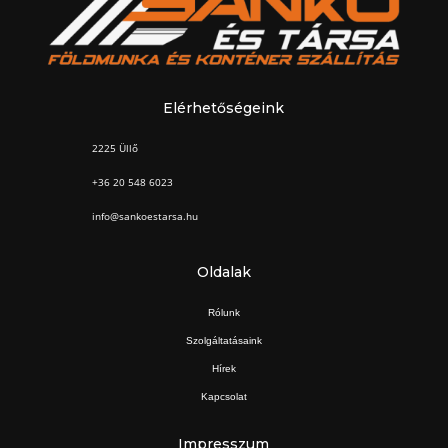
Elérhetőségeink
2225 Üllő
+36 20 548 6023
info@sankoestarsa.hu
Oldalak
Rólunk
Szolgáltatásaink
Hírek
Kapcsolat
Impresszum